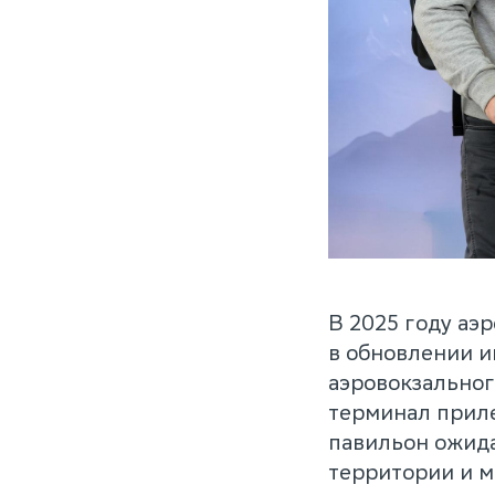
В 2025 году аэ
в обновлении и
аэровокзально
терминал прил
павильон ожида
территории и м