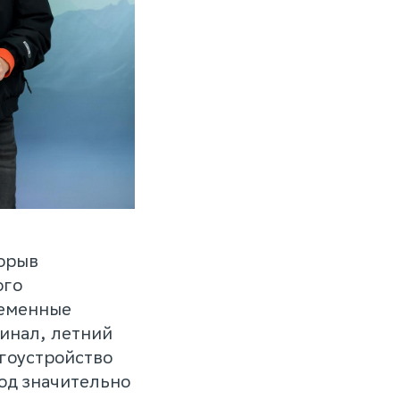
рорыв
ого
ременные
инал, летний
гоустройство
год значительно