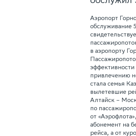
Аэропорт Горно
обслуживание 5
свидетельству
пассажиропоток
в аэропорту Го
Пассажиропоток
эффективности 
привлечению н
стала семья Ка
вылетевшие рей
Алтайск – Моск
по пассажироп
от «Аэрофлота»
абонемент на б
рейса, а от ку