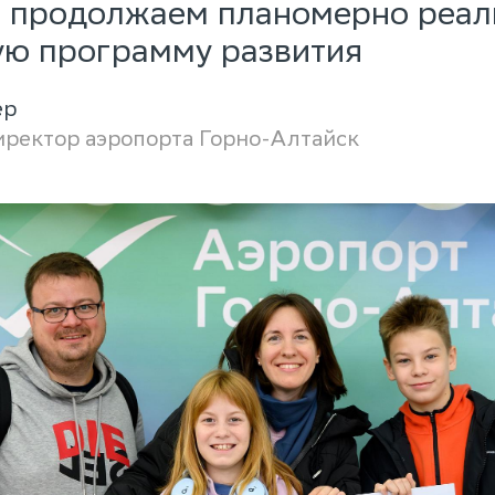
и продолжаем планомерно реал
ю программу развития
ер
иректор аэропорта Горно-Алтайск