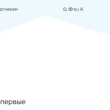
ртнерам
RU
впервые