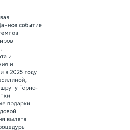
овав
Данное событие
темпов
жиров
.
та и
ния и
 в 2025 году
асилиной,
ршруту Горно-
етки
ые подарки
одовой
ия вылета
процедуры