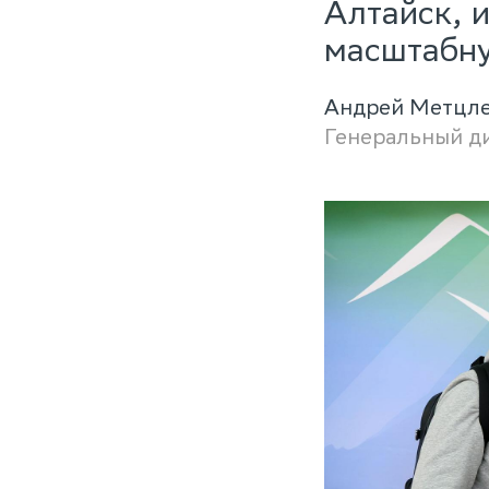
Алтайск, 
масштабну
Андрей Метцл
Генеральный д