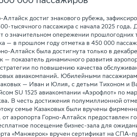
-Алтайск достиг знакового рубежа, зафиксир
00-тысячного пассажира с начала 2025 года. 
ет о значительном опережении прошлогодних 
а — в прошлом году отметка в 450 000 пасса
рно-Алтайск была достигнута только в декабре
 — показатель динамичного развития аэропор
стратегии по повышению качества обслужива
овых авиакомпаний. Юбилейными пассажирами
заковых — Иван и Юлия, с детьми Тихоном и В
сом SU 1525 авиакомпании «Аэрофлот» по ма
ва. В честь достижения полумиллионной отм
отоку семье Казаковых были вручены фирменн
, от аэропорта Горно-Алтайск предоставлен г
есплатное посещение бизнес-зала для ожидан
рорта «Манжерок» вручен сертификат на СПА-