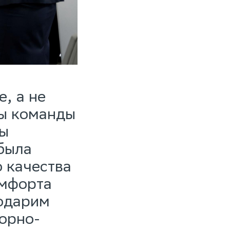
, а не
ты команды
ны
 была
 качества
омфорта
годарим
орно-