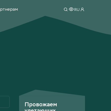
ртнерам
RU
Провожаем
улетающих