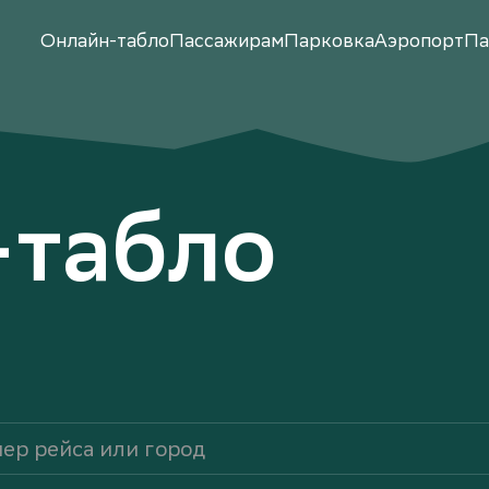
Онлайн-табло
Пассажирам
Парковка
Аэропорт
Па
-табло