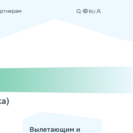
ртнерам
RU
а)
Вылетающим и