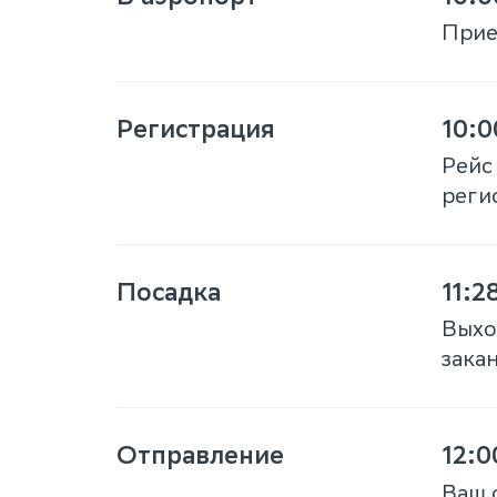
Приез
Регистрация
10:0
Рейс
реги
Посадка
11:2
Выхо
закан
Отправление
12:0
Ваш 