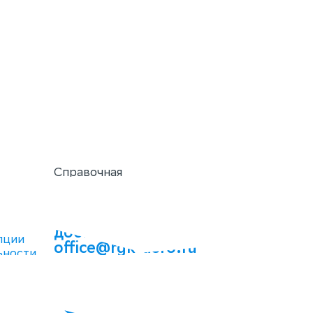
Справочная
+7 (388-22) 2-04-40
Горячая линия комплаенс
+7 (388-22) 4-74-77,
доб. 443
пции
office@rgk-aero.ru
ьности
quality@rgk-aero.ru
Мы в соцсетях