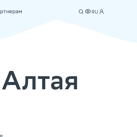
ртнерам
RU
 Алтая
е