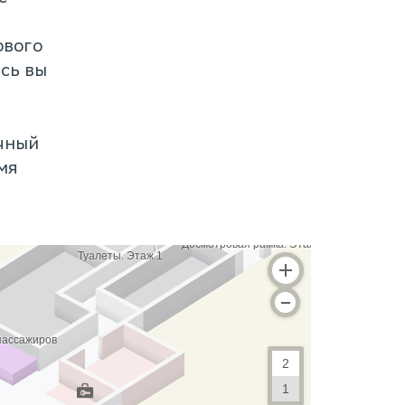
ового
есь вы
чный
мя