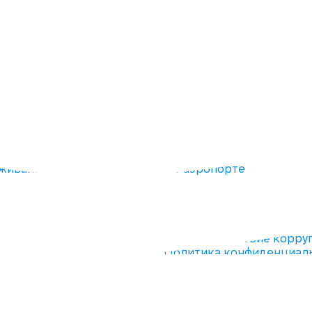
тнерам
Аэропорт
живание авиакомпаний
Об аэропорте
мные возможности
Пресс-центр
а
Развитие аэропорта
очные процедуры
Карьера
а пропусков
Охрана труда
Противодействие корру
Политика конфиденциал
Контакты