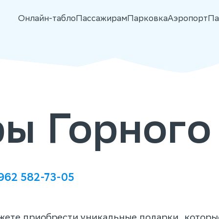
Онлайн-табло
Пассажирам
Парковка
Аэропорт
Па
ы Горного
 962 582-73-05
жете приобрести уникальные подарки, которы