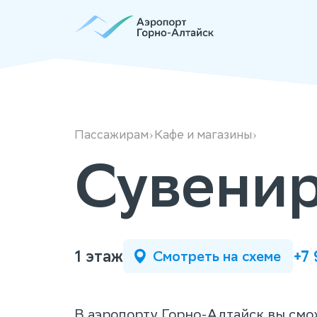
Сувениры
Горного
Алтая
Пассажирам
Кафе и магазины
Сувенир
1 этаж
+7
Смотреть на схеме
В аэропорту Горно-Алтайск вы смо