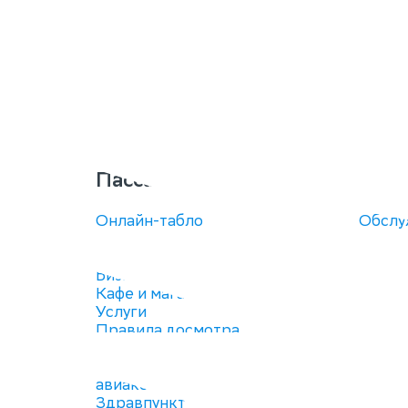
Пассажирам
Пар
Онлайн-табло
Обслу
Путь пассажира
Рекла
Багаж
Аренд
Бизнес-зал
Закуп
Кафе и магазины
Выдач
Услуги
Правила досмотра
Пассажирам с детьми
Представительства
авиакомпаний
Здравпункт