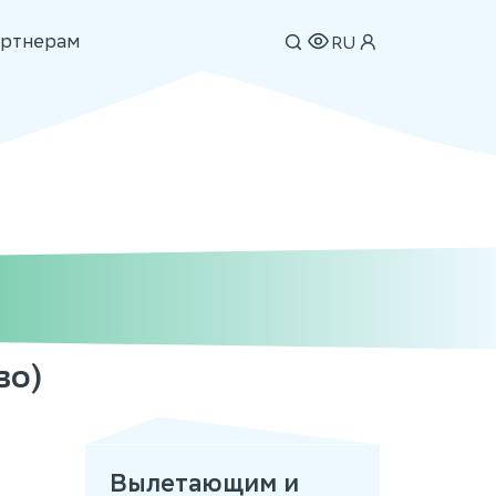
ртнерам
RU
во)
Вылетающим и