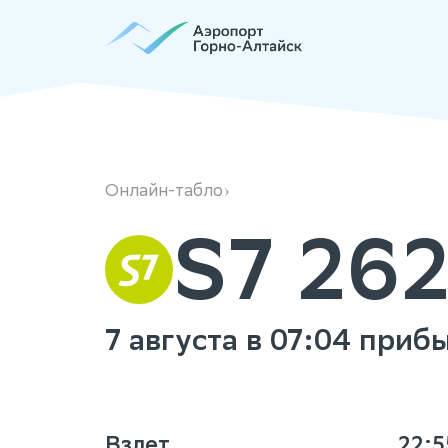
S72629
Онлайн-табло
S7 26
7 августа в 07:04 при
Взлет
22:5