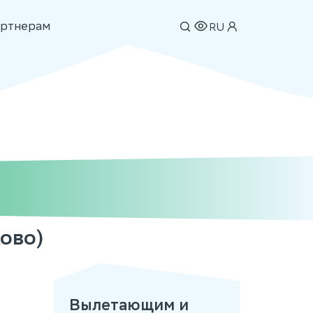
ртнерам
RU
ово)
Вылетающим и