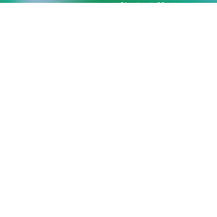
2025年3月，戈尔诺-阿
尔泰斯克机场股份公司与
联邦航空运输署（俄罗斯
联邦航空运输署）签署了
特许权协议，这使得戈尔
诺-阿尔泰斯克机场跑道
的重建工作得以启动。
2,8万平方米
新航站楼面积
>130万人
年旅客量